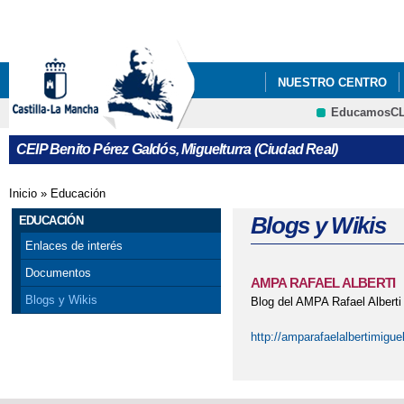
Pa
co
pri
NUESTRO CENTRO
EducamosC
ACTIVIDADES 2024/20
CRFP
CEIP Benito Pérez Galdós, Miguelturra (Ciudad Real)
Inicio
»
Educación
Se encuentra usted aquí
Blogs y Wikis
EDUCACIÓN
Enlaces de interés
Documentos
AMPA RAFAEL ALBERTI
Blogs y Wikis
Blog del AMPA Rafael Alberti
http://amparafaelalbertimigue