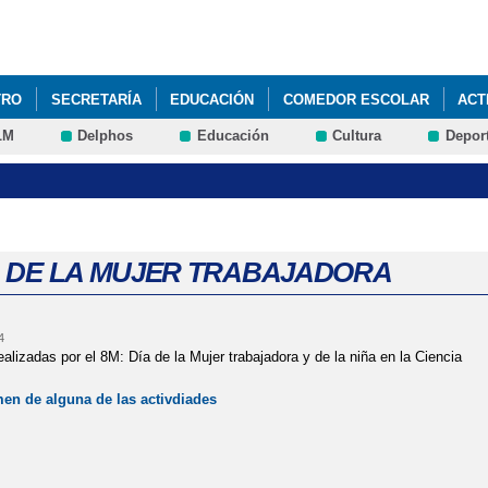
Pasar al
contenido
principal
TRO
SECRETARÍA
EDUCACIÓN
COMEDOR ESCOLAR
ACT
LM
Delphos
Educación
Cultura
Depor
A DE LA MUJER TRABAJADORA
4
ealizadas por el 8M: Día de la Mujer trabajadora y de la niña en la Ciencia
n de alguna de las activdiades