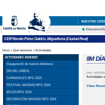
NUESTRO CEN
EducamosC
CEIP Benito Pérez Galdós, Miguelturra (Ciudad Real)
Inicio
»
Qué hacemos
»
Actividades
Se encuentra usted aquí
8M DÍ
ACTIVIDADES 2024/2025
Inauguración de nuestra biblioteca
DÍA DEL ÁRBOL
Dom, 24/03/202
Actividades r
CARNAVALES BPG 2025
FESTIVAL NAVDIAD BPG 2024
Video Resume
BELEN BPG 2024
DECORACIÓN NAVIDAD BPG 2024