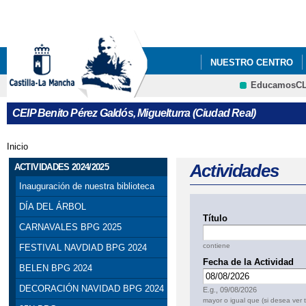
Pa
co
pri
NUESTRO CENTRO
EducamosC
ACTIVIDADES 2024/20
CRFP
CEIP Benito Pérez Galdós, Miguelturra (Ciudad Real)
Inicio
Se encuentra usted aquí
Actividades
ACTIVIDADES 2024/2025
Inauguración de nuestra biblioteca
DÍA DEL ÁRBOL
Título
CARNAVALES BPG 2025
contiene
FESTIVAL NAVDIAD BPG 2024
Fecha de la Actividad
BELEN BPG 2024
Fecha
DECORACIÓN NAVIDAD BPG 2024
E.g., 09/08/2026
mayor o igual que (si desea ver 