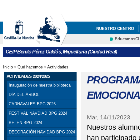
Pa
co
pri
NUESTRO CENTRO
EducamosC
ACTIVIDADES 2024/20
CRFP
CEIP Benito Pérez Galdós, Miguelturra (Ciudad Real)
Inicio
»
Qué hacemos
»
Actividades
Se encuentra usted aquí
ACTIVIDADES 2024/2025
PROGRAMA
Inauguración de nuestra biblioteca
EMOCIONA
DÍA DEL ÁRBOL
CARNAVALES BPG 2025
FESTIVAL NAVDIAD BPG 2024
Mar, 14/11/2023
BELEN BPG 2024
Nuestros alumno
DECORACIÓN NAVIDAD BPG 2024
han participado 